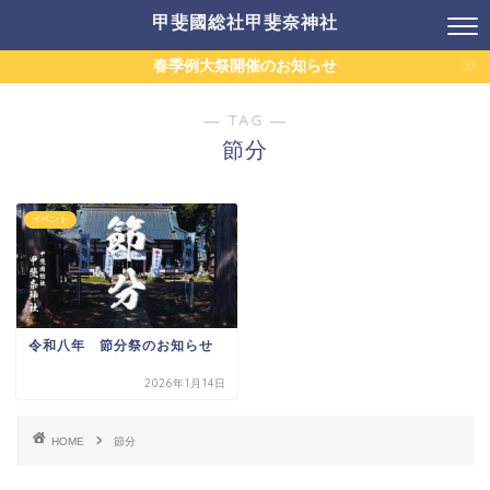
甲斐國総社甲斐奈神社
春季例大祭開催のお知らせ
― TAG ―
節分
イベント
令和八年 節分祭のお知らせ
2026年1月14日
HOME
節分