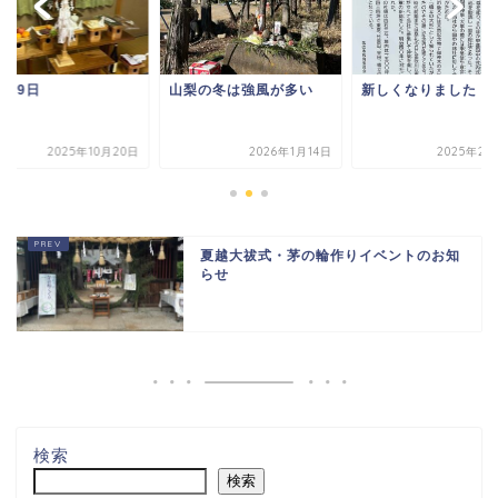
月19日
山梨の冬は強風が多い
新しくなりました！
2025年10月20日
2026年1月14日
2025年2月
夏越大祓式・茅の輪作りイベントのお知
らせ
検索
検索